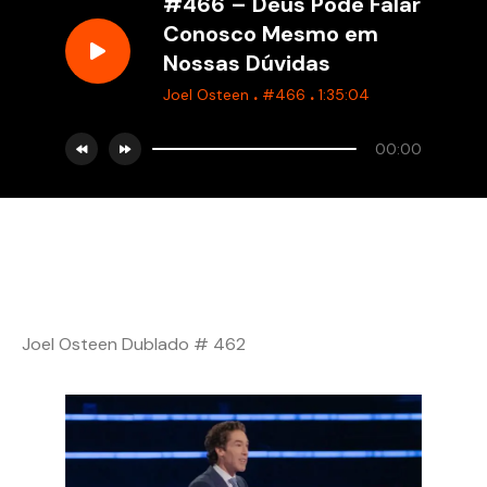
#466 – Deus Pode Falar
Conosco Mesmo em
Nossas Dúvidas
.
.
Joel Osteen
#466
1:35:04
00:00
Joel Osteen Dublado # 462