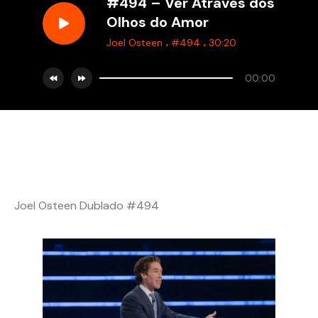
#494 – Ver Através dos
Olhos do Amor
.
.
Joel Osteen
#494
30:20
00:00
Joel Osteen Dublado #494