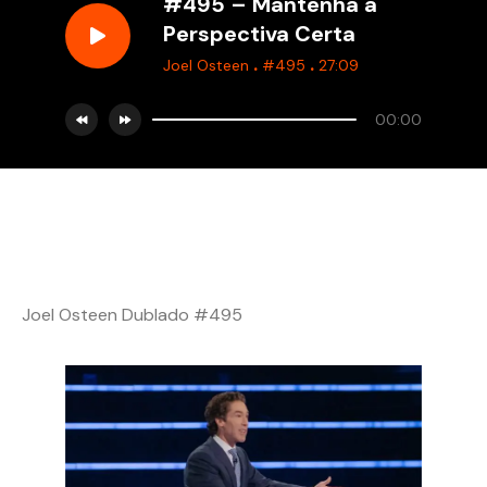
#495 – Mantenha a
Perspectiva Certa
.
.
Joel Osteen
#495
27:09
00:00
Joel Osteen Dublado #495