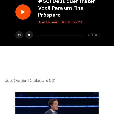
#501 Deus quer Trazer
Você Para um Final
Próspero
.
.
Joel Osteen
#501
27:29
00:00
Joel Osteen Dublado #501