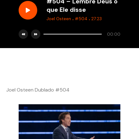
#504 – Lembre Deus o
que Ele disse
.
.
Joel Osteen
#504
27:23
00:00
Joel Osteen Dublado #504