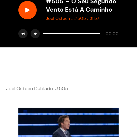
#505 – O Seu Segundo
Vento Está A Caminho
.
.
Joel Osteen
#505
31:57
00:00
Joel Osteen Dublado #505