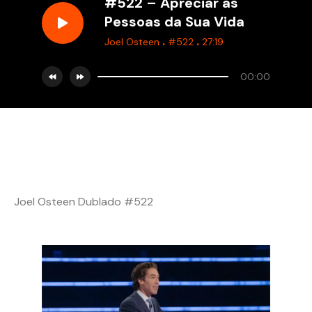
#522 – Apreciar as
Pessoas da Sua Vida
.
.
Joel Osteen
#522
27:19
00:00
Joel Osteen Dublado #522