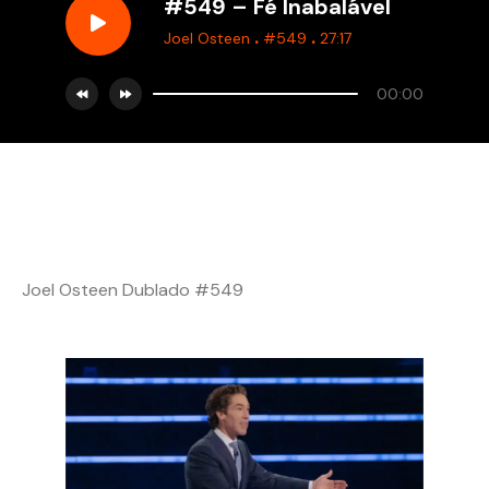
#549 – Fé Inabalável
.
.
Joel Osteen
#549
27:17
00:00
Joel Osteen Dublado #549