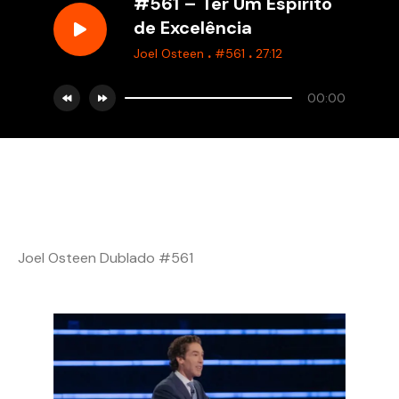
#561 – Ter Um Espírito
de Excelência
.
.
Joel Osteen
#561
27:12
00:00
Joel Osteen Dublado #561