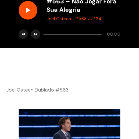
#563 – Não Jogar Fora
Sua Alegria
.
.
Joel Osteen
#563
27:24
00:00
Joel Osteen Dublado #563