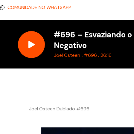
COMUNIDADE NO WHATSAPP
#696 – Esvaziando o
Negativo
.
.
Joel Osteen
#696
26:16
Joel Osteen Dublado #696