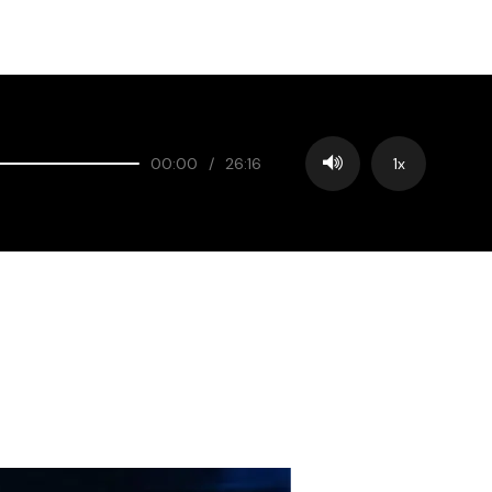
00:00
/
26:16
1x