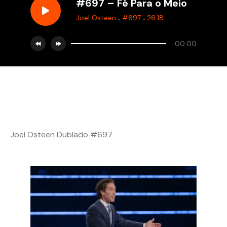
#697 – Fé Para o Meio
.
.
Joel Osteen
#697
26:18
00:00
Joel Osteen Dublado #697