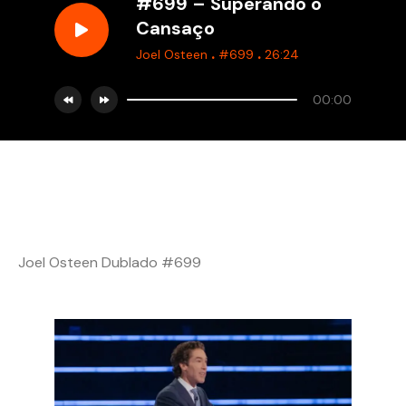
#699 – Superando o
Cansaço
.
.
Joel Osteen
#699
26:24
00:00
Joel Osteen Dublado #699