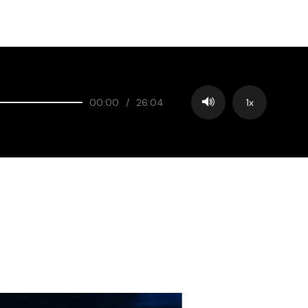
00:00
/
26:04
1x