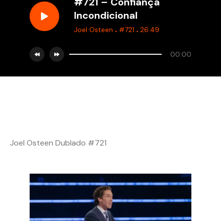
#721 – Confiança
Incondicional
.
.
Joel Osteen
#721
26:49
00:00
Joel Osteen Dublado #721