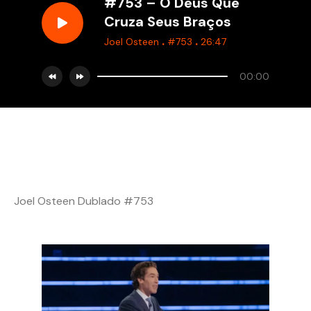
#753 – O Deus Que
Cruza Seus Braços
.
.
Joel Osteen
#753
26:47
00:00
Joel Osteen Dublado #753