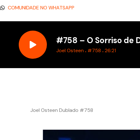
COMUNIDADE NO WHATSAPP
#758 – O Sorriso de 
.
.
Joel Osteen
#758
26:21
Joel Osteen Dublado #758