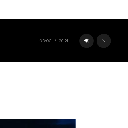
00:00
/
26:21
1x