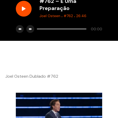
#762 – É Uma
Preparação
.
.
Joel Osteen
#762
26:46
00:00
Joel Osteen Dublado #762