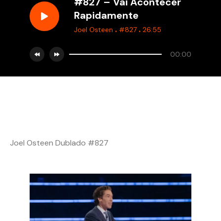
#827 – Vai Acontecer
Rapidamente
.
.
Joel Osteen
#827
26:55
00:00
Joel Osteen Dublado #827