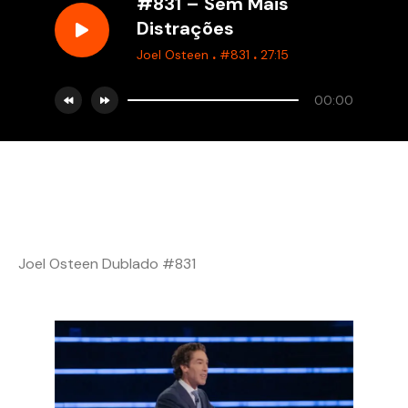
#831 – Sem Mais
Distrações
.
.
Joel Osteen
#831
27:15
00:00
Joel Osteen Dublado #831