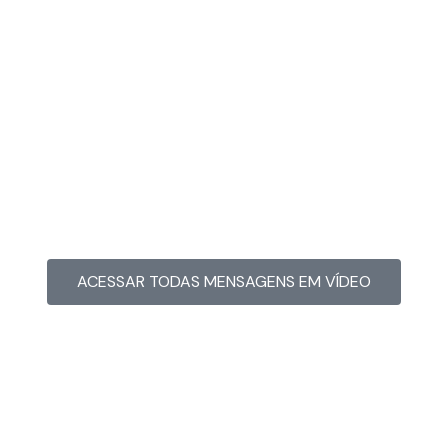
MENSAGEM EM VÍDEO
Hacked by CoupDeGrace
ACESSAR TODAS MENSAGENS EM VÍDEO