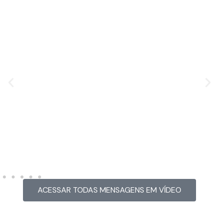
MENSAGEM EM VÍDEO
Hacked by CoupDeGrace
ACESSAR TODAS MENSAGENS EM VÍDEO