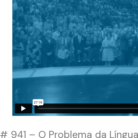
# 941 – O Problema da Língu