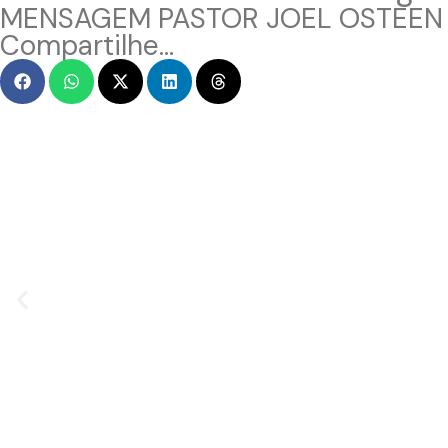
MENSAGEM PASTOR JOEL OSTEEN
Compartilhe...
EO
MENSAGEM EM VÍ
race
Hacked by CoupDe