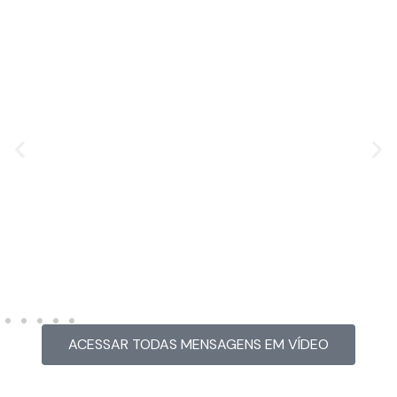
MENSAGEM EM VÍDEO
Hacked by Chinafans
ACESSAR TODAS MENSAGENS EM VÍDEO