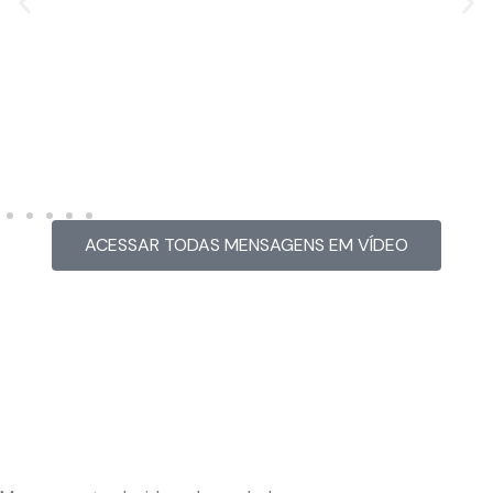
MENSAGEM EM VÍDEO
Hacked by Chinafans
ACESSAR TODAS MENSAGENS EM VÍDEO