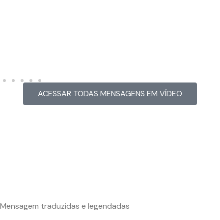
EO
MENSAGEM EM VÍ
race
Hacked by CoupDe
ACESSAR TODAS MENSAGENS EM VÍDEO
Mensagem traduzidas e legendadas