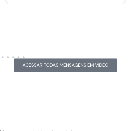
MENSAGEM EM VÍDEO
Hacked by Chinafans
ACESSAR TODAS MENSAGENS EM VÍDEO