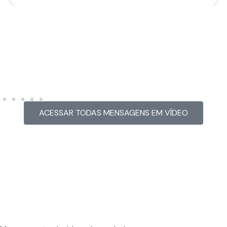
MENSAGEM EM VÍDEO
Hacked by CoupDeGrace
ACESSAR TODAS MENSAGENS EM VÍDEO