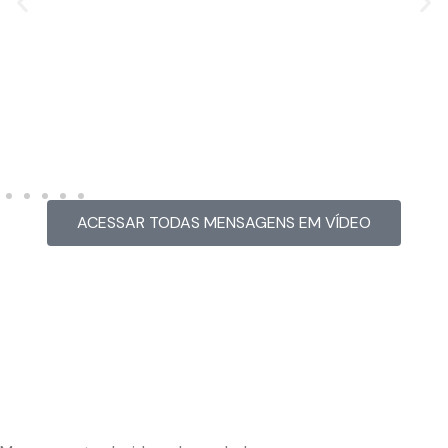
MENSAGEM EM VÍDEO
Hacked by CoupDeGrace
ACESSAR TODAS MENSAGENS EM VÍDEO