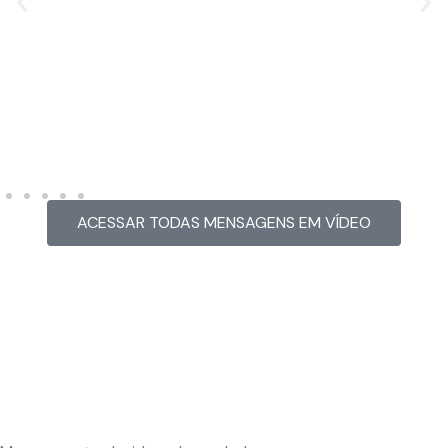
MENSAGEM EM VÍDEO
Hacked by CoupDeGrace
ACESSAR TODAS MENSAGENS EM VÍDEO