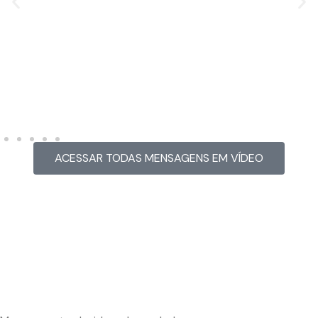
MENSAGEM EM VÍDEO
Hacked by CoupDeGrace
ACESSAR TODAS MENSAGENS EM VÍDEO