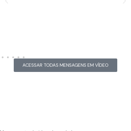
MENSAGEM EM VÍDEO
Hacked by CoupDeGrace
ACESSAR TODAS MENSAGENS EM VÍDEO