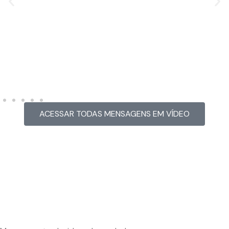
MENSAGEM EM VÍDEO
Hacked by CoupDeGrace
ACESSAR TODAS MENSAGENS EM VÍDEO