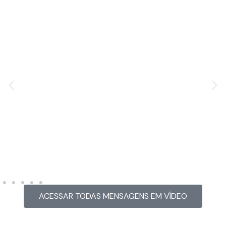
MENSAGEM EM VÍDEO
Hacked by CoupDeGrace
ACESSAR TODAS MENSAGENS EM VÍDEO