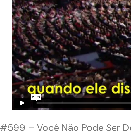
#599 – Você Não Pode Ser D