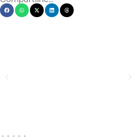
MENSAGEM EM VÍDEO
Hacked by CoupDeGrace