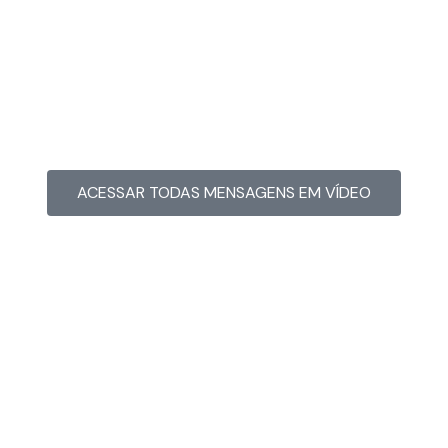
MENSAGEM EM VÍDEO
Hacked by CoupDeGrace
ACESSAR TODAS MENSAGENS EM VÍDEO