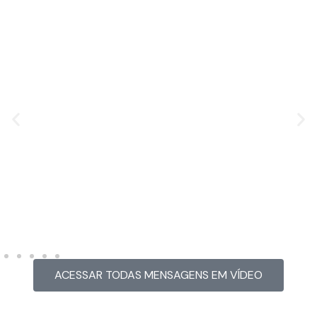
MENSAGEM EM VÍDEO
Hacked by CoupDeGrace
ACESSAR TODAS MENSAGENS EM VÍDEO