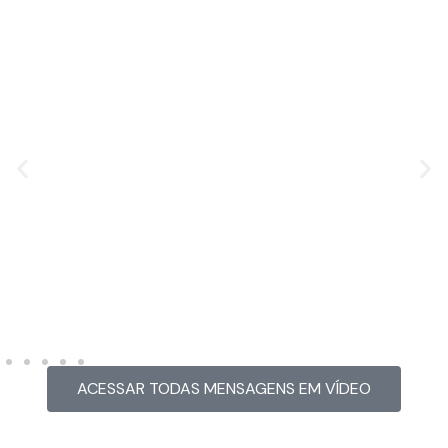
MENSAGEM EM VÍDEO
Hacked by CoupDeGrace
ACESSAR TODAS MENSAGENS EM VÍDEO