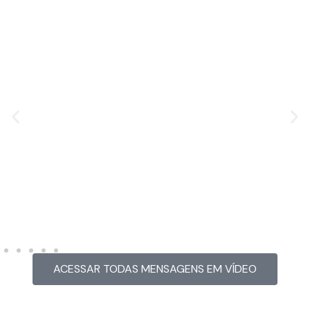
MENSAGEM EM VÍDEO
Hacked by CoupDeGrace
ACESSAR TODAS MENSAGENS EM VÍDEO