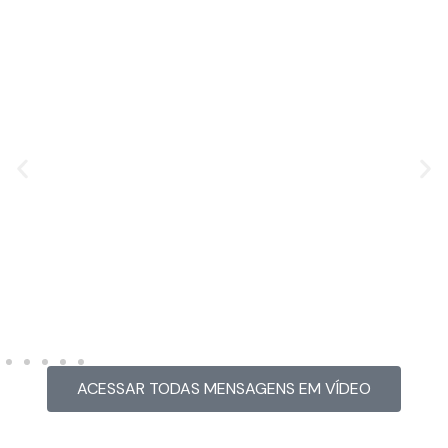
MENSAGEM EM VÍDEO
Hacked by CoupDeGrace
ACESSAR TODAS MENSAGENS EM VÍDEO