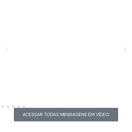
MENSAGEM EM VÍDEO
Hacked by CoupDeGrace
ACESSAR TODAS MENSAGENS EM VÍDEO