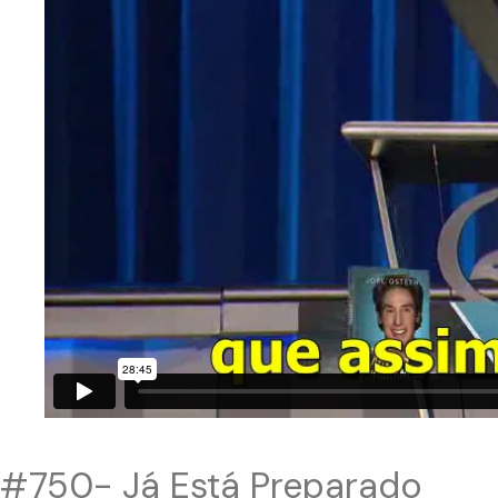
#750- Já Está Preparado