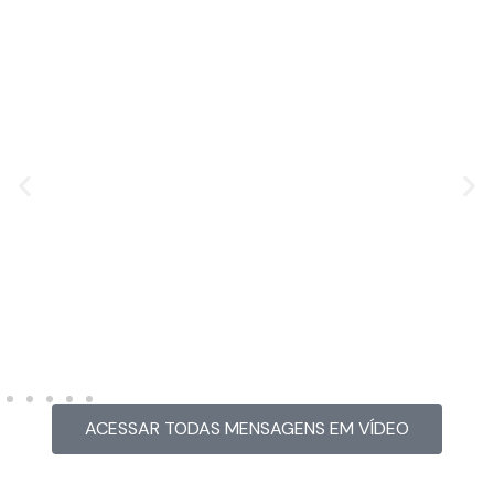
MENSAGEM EM VÍDEO
Hacked by CoupDeGrace
ACESSAR TODAS MENSAGENS EM VÍDEO