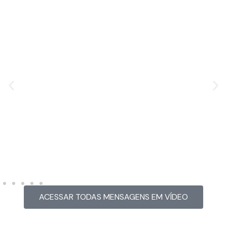
MENSAGEM EM VÍDEO
Hacked by CoupDeGrace
ACESSAR TODAS MENSAGENS EM VÍDEO