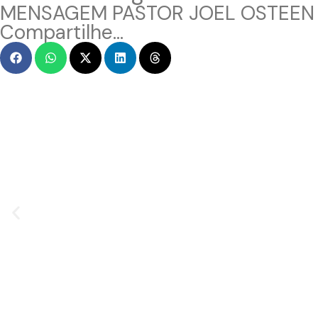
MENSAGEM PASTOR JOEL OSTEEN
Compartilhe...
NSAGEM EM VÍDEO
ME
ed by CoupDeGrace
Hack