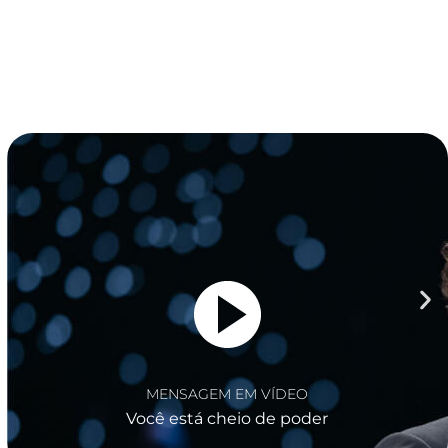
NSAGEM EM VÍDEO
M
 está cheio de poder
Seu 