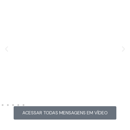
MENSAGEM EM VÍDEO
Hacked by CoupDeGrace
ACESSAR TODAS MENSAGENS EM VÍDEO