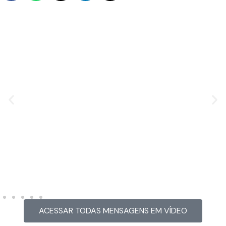
MENSAGEM EM VÍDEO
Hacked by CoupDeGrace
ACESSAR TODAS MENSAGENS EM VÍDEO