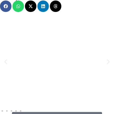
MENSAGEM EM VÍDEO
Hacked by CoupDeGrace