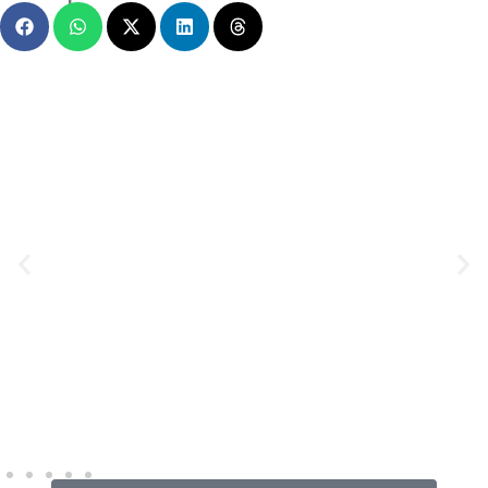
MENSAGEM EM VÍDEO
Hacked by CoupDeGrace